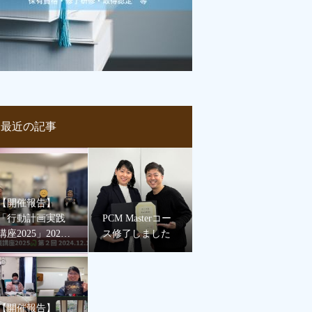
最近の記事
【開催報告】
「行動計画実践
PCM Masterコー
講座2025」2024
ス修了しました
年12月16日
【開催報告】