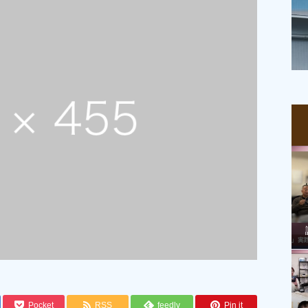
Pocket
RSS
feedly
Pin it